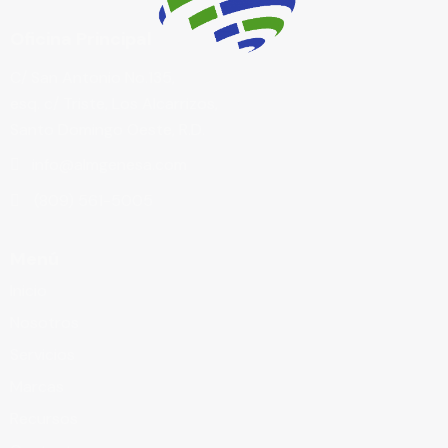
Oficina Principal
C/ San Antonio No.135,
esq. c/ Triste, Los Alcarrizos,
Santo Domingo Oeste, R.D.
info@almgenesa.com
(809) 561-5005
Menú
Inicio
Nosotros
Servicios
Marcas
Recursos