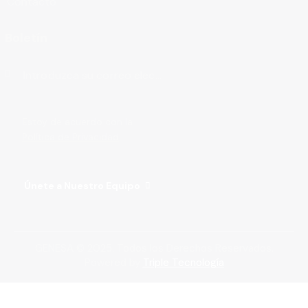
Contacto
Boletín
Suscribirse
Estoy de acuerdo con la
Política de Privacidad
.
Únete a Nuestro Equipo
GENESA © 2025. Todos los Derechos Reservados.
Powered by
Triple Tecnología