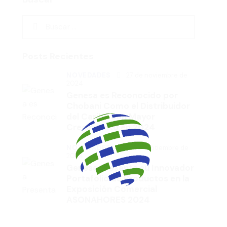
Posts Recientes
NOVEDADES
27 de noviembre de
2024
Genesa es Reconocido por
Chobani Como el Distribuidor
del Caribe con Mayor
Crecimiento en 2024
NOVEDADES
12 de septiembre de
2024
Genesa Presenta su Innovador
Portafolio de Productos en la
Exposición Comercial
ASONAHORES 2024