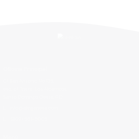
Oficina Principal
C/ San Antonio No.135,
esq. c/ Triste, Los Alcarrizos,
Santo Domingo Oeste, R.D.
info@almgenesa.com
(809) 561-5005
Menú