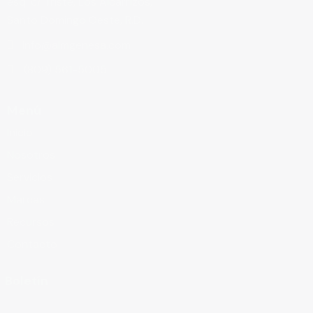
esq. c/ Triste, Los Alcarrizos,
Santo Domingo Oeste, R.D.
info@almgenesa.com
(809) 561-5005
Menú
Inicio
Nosotros
Servicios
Marcas
Recursos
Contacto
Boletín