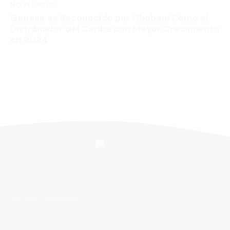
NOVEDADES
Genesa es Reconocido por Chobani Como el
Distribuidor del Caribe con Mayor Crecimiento
en 2024
Oficina Principal
C/ San Antonio No.135,