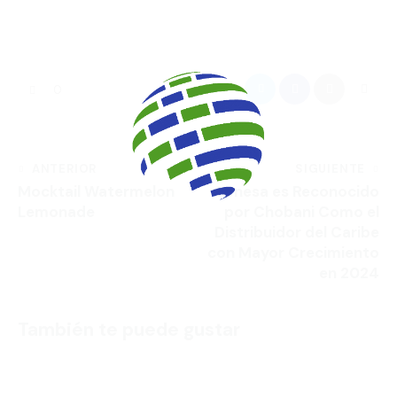
0
ANTERIOR
SIGUIENTE
Mocktail Watermelon
Genesa es Reconocido
Lemonade
por Chobani Como el
Distribuidor del Caribe
con Mayor Crecimiento
en 2024
También te puede gustar