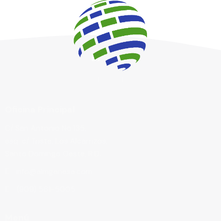
Oficina Principal
C/ San Antonio No.135,
esq. c/ Triste, Los Alcarrizos,
Santo Domingo Oeste, R.D.
info@almgenesa.com
(809) 561-5005
Menú