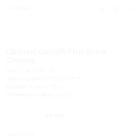
0
Chobani Oatmilk Plain Extra
Creamy
Clase:
LACTEOS – 07
Código de barra:
818290017031
Medida/Gramaje:
52 ONZ
Unidad de medida:
CAJA1/6
Agregar
SKU:
701057