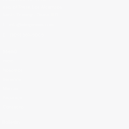
esq. c/ Triste, Los Alcarrizos,
Santo Domingo Oeste, R.D.
info@almgenesa.com
(809) 561-5005
Menú
Inicio
Nosotros
Servicios
Marcas
Recursos
Contacto
Boletín