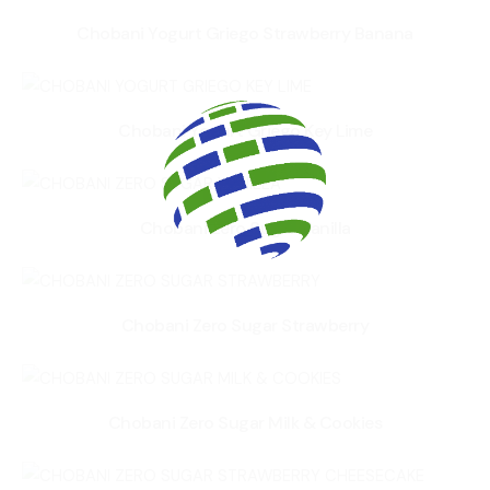
Chobani Yogurt Griego Strawberry Banana
Chobani Yogurt Griego Key Lime
Chobani Zero Sugar Vanilla
Chobani Zero Sugar Strawberry
Chobani Zero Sugar Milk & Cookies