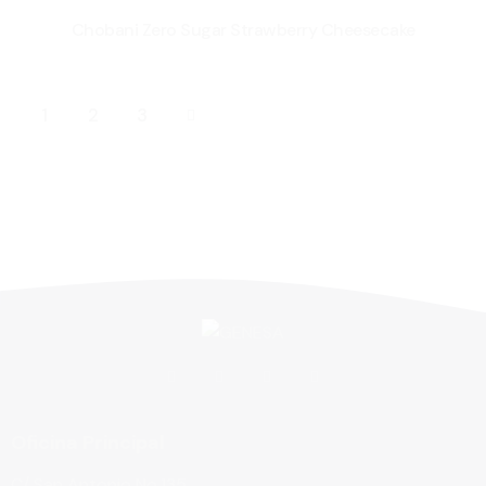
Chobani Zero Sugar Strawberry Cheesecake
1
→
2
3
Oficina Principal
C/ San Antonio No.135,