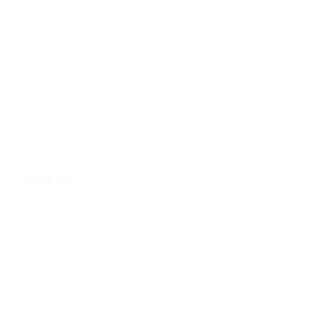
Correct Payroll
Progress