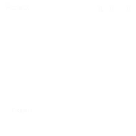
0
Success Secret
Progress