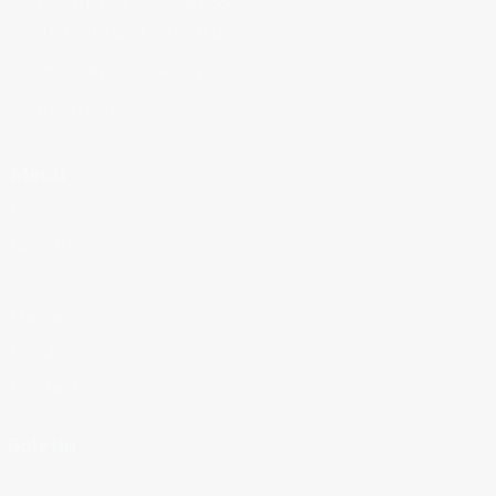
esq. c/ Triste, Los Alcarrizos,
Santo Domingo Oeste, R.D.
info@almgenesa.com
(809) 561-5005
Menú
Inicio
Nosotros
Servicios
Marcas
Recursos
Contacto
Boletín