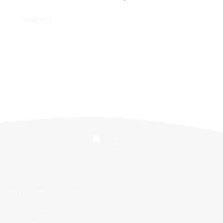
Marketing Tips
Progress
Oficina Principal
C/ San Antonio No.135,