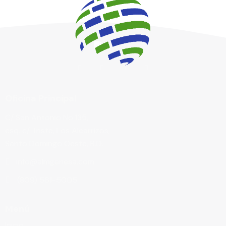
Oficina Principal
C/ San Antonio No.135,
esq. c/ Triste, Los Alcarrizos,
Santo Domingo Oeste, R.D.
info@almgenesa.com
(809) 561-5005
Menú
Inicio