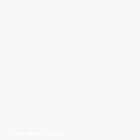
Nosotros
Servicios
Marcas
Recursos
Contacto
Boletín
Suscribirse
Estoy de acuerdo con la
Política de Privacidad
.
Únete a Nuestro Equipo