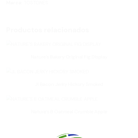
Marca:
TOSTONES
Productos relacionados
Nature’s Bakery Original Fig Display
Jl Bacon Jerky Hickory Smoked
Nature’s B Oatmeal Crumble Apple