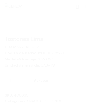
0
Tostones Lima
Clase:
SNACKS – 04
Código de barra:
850000725270
Medida/Gramaje:
3.52 ONZ
Unidad de medida:
CAJA1/8
Agregar
SKU:
406030
Categorías:
SNACKS
,
TOSTONES