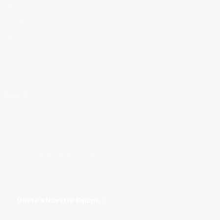
Nosotros
Servicios
Marcas
Recursos
Contacto
Boletín
Suscribirse
Estoy de acuerdo con la
Política de Privacidad
.
Únete a Nuestro Equipo