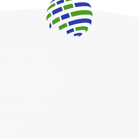
Oficina Principal
C/ San Antonio No.135,
esq. c/ Triste, Los Alcarrizos,
Santo Domingo Oeste, R.D.
info@almgenesa.com
(809) 561-5005
Menú
Inicio