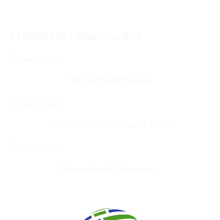
Productos relacionados
Ternera Provimi Molleja
Ternera Provimi Scaloppine 4 Onz
Ternera Provimi Ossobucco