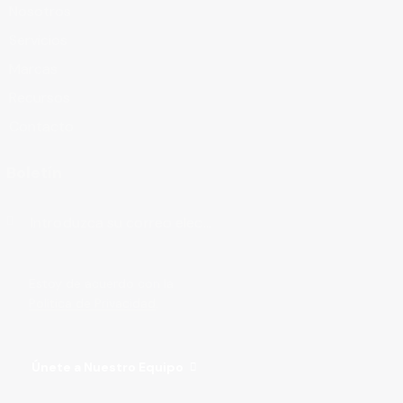
Nosotros
Servicios
Marcas
Recursos
Contacto
Boletín
Suscribirse
Estoy de acuerdo con la
Política de Privacidad
.
Únete a Nuestro Equipo