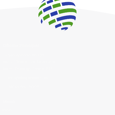
Oficina Principal
C/ San Antonio No.135,
esq. c/ Triste, Los Alcarrizos,
Santo Domingo Oeste, R.D.
info@almgenesa.com
(809) 561-5005
Menú
Inicio