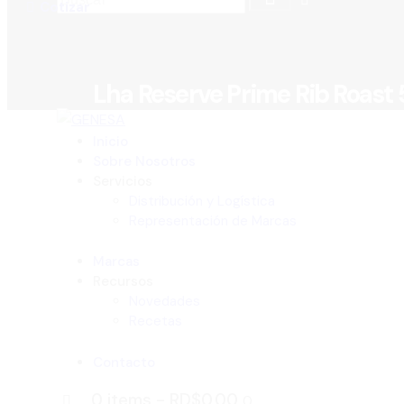
Cotizar
Lha Reserve Prime Rib Roast 
Inicio
Sobre Nosotros
Servicios
Distribución y Logística
Representación de Marcas
Marcas
Recursos
Novedades
Recetas
Contacto
0 items
-
RD$0.00
0