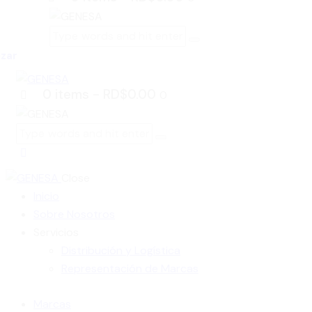
izar
0 items
-
RD$0.00
0
Close
Inicio
Sobre Nosotros
Servicios
Distribución y Logística
Representación de Marcas
Marcas