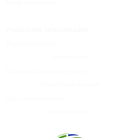
Marca:
JOHNSONVILLE
Productos relacionados
Jvl Brats Chorizo
Jvl Brats Cheddar Bratwurst
Jvl Italian Brats Hot