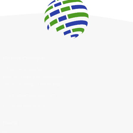
Oficina Principal
C/ San Antonio No.135,
esq. c/ Triste, Los Alcarrizos,
Santo Domingo Oeste, R.D.
info@almgenesa.com
(809) 561-5005
Menú
Inicio