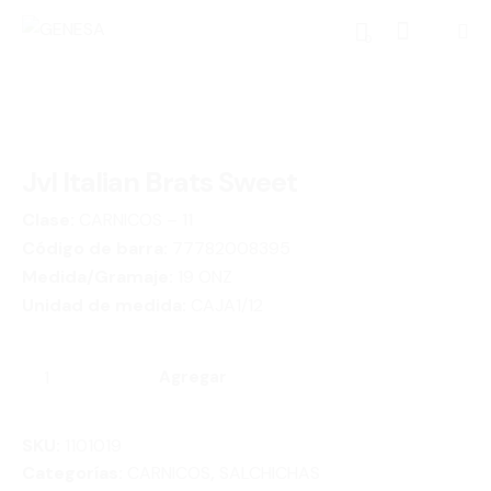
0
Jvl Italian Brats Sweet
Clase:
CARNICOS – 11
Código de barra:
77782008395
Medida/Gramaje:
19 ONZ
Unidad de medida:
CAJA1/12
Agregar
SKU:
1101019
Categorías:
CARNICOS
,
SALCHICHAS