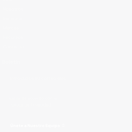
Nosotros
Servicios
Marcas
Recursos
Contacto
Boletín
Suscribirse
Estoy de acuerdo con la
Política de Privacidad
.
Únete a Nuestro Equipo