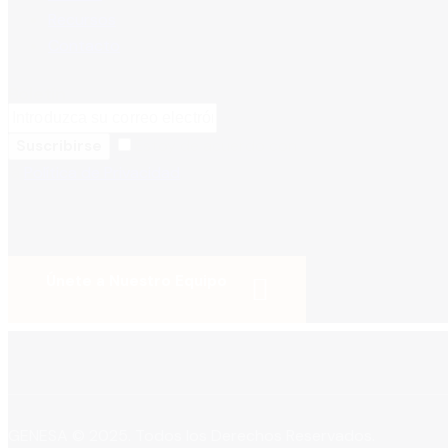
Recursos
Contacto
Boletín
Estoy de acuerdo con
Suscribirse
la
Política de Privacidad
.
Únete a Nuestro Equipo
GENESA © 2025. Todos los Derechos Reservados.