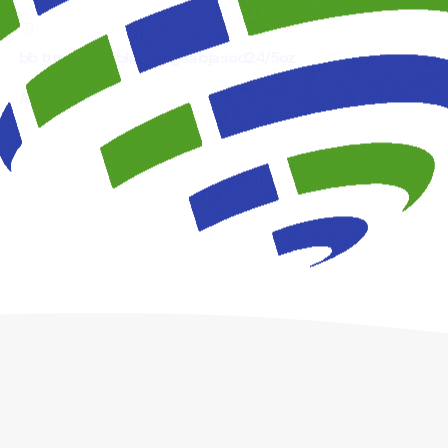
24/5OZ
quantity
bb tuna solida blanca agua bja sod24/5oz
Agregar