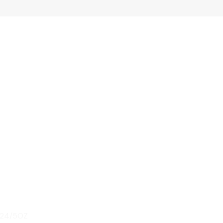
0
 24/5OZ