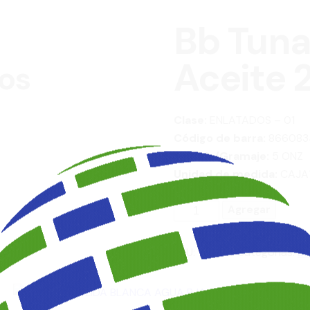
Bb Tuna
Aceite 
os
Clase:
ENLATADOS – 01
Código de barra:
866083
Medida/Gramaje:
5 ONZ
Unidad de medida:
CAJA
BB
Agregar
TUNA
BLANCA
SKU:
101024
Categorías:
E
SOLIDA
EN
ACEITE