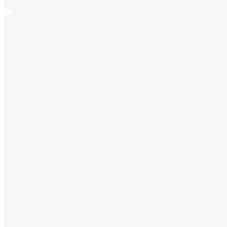
Oficina Principal
C/ San Antonio No.135,
esq. c/ Triste, Los Alcarrizos,
Santo Domingo Oeste, R.D.
info@almgenesa.com
(809) 561-5005
Menú
Inicio
Nosotros
Servicios
Marcas