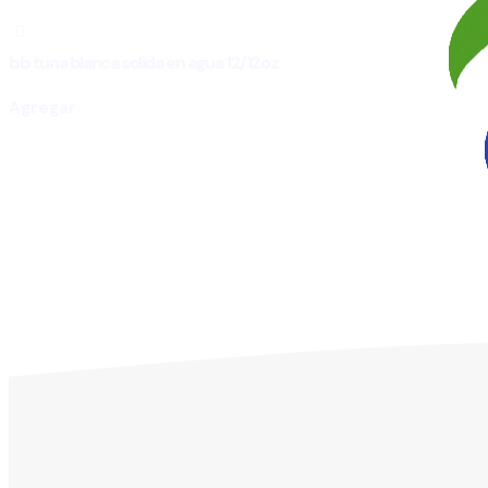
bb tuna blanca solida en agua 12/12oz
Agregar