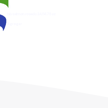
bb salmon rosado 24/14.75 oz
Agregar