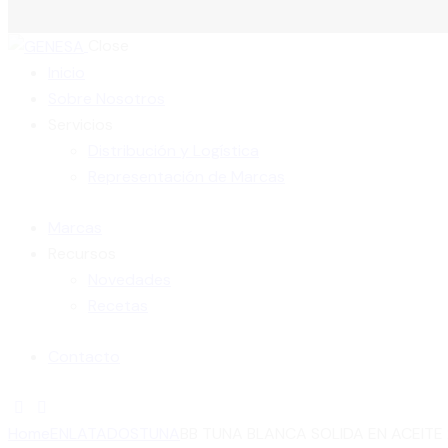
Close
Inicio
Sobre Nosotros
Servicios
otizar
Distribución y Logística
Representación de Marcas
Marcas
Recursos
Novedades
Recetas
Contacto
Home
ENLATADOS
TUNA
BB TUNA BLANCA SOLIDA EN ACEITE