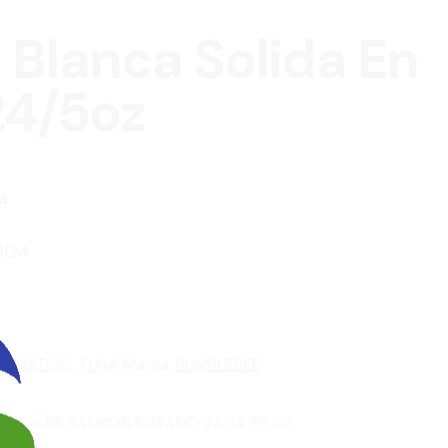
 Blanca Solida En
24/5oz
4
1/24
NLATADOS
,
TUNA
Marca:
BUMBLEBEE