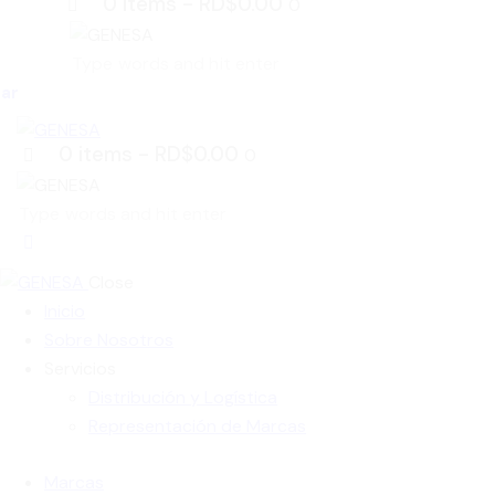
0 items
-
RD$0.00
0
zar
0 items
-
RD$0.00
0
Close
Inicio
Sobre Nosotros
Servicios
Distribución y Logística
Representación de Marcas
Marcas