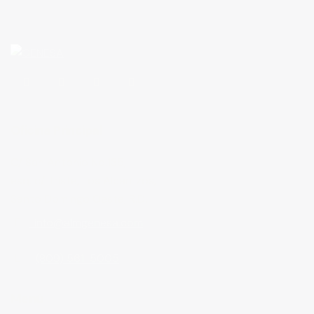
Oficina Principal
C/ San Antonio No.135,
esq. c/ Triste, Los Alcarrizos,
Santo Domingo Oeste, R.D.
info@almgenesa.com
(809) 561-5005
Menú