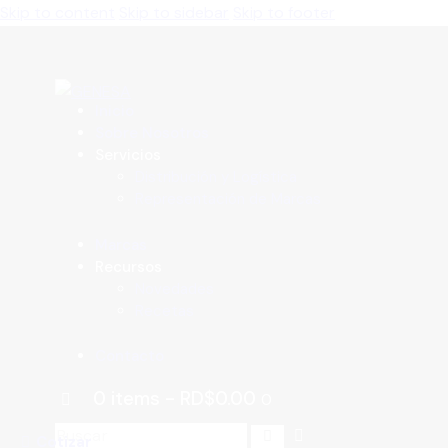
Skip to content
Skip to sidebar
Skip to footer
Inicio
Sobre Nosotros
Servicios
Distribución y Logística
Representación de Marcas
Marcas
Recursos
Novedades
Recetas
Contacto
0 items
-
RD$0.00
0
Cotizar