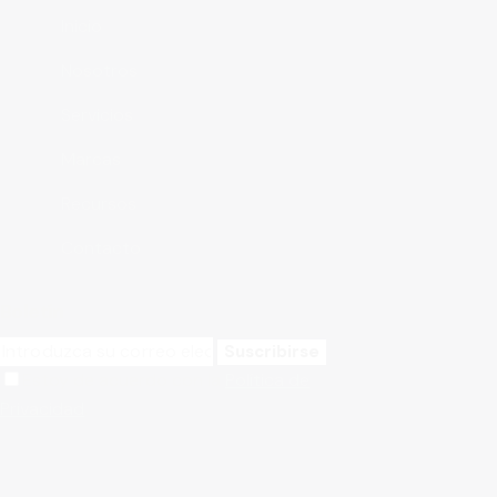
Inicio
Nosotros
Servicios
Marcas
Recursos
Contacto
Boletín
Suscribirse
Estoy de acuerdo con la
Política de
Privacidad
.