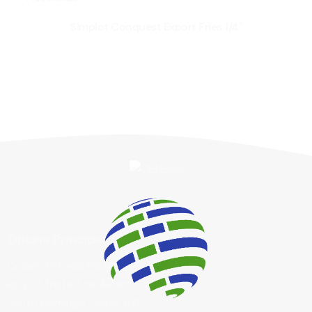
Simplot Conquest Export Fries 1/4″
Oficina Principal
C/ San Antonio No.135,
esq. c/ Triste, Los Alcarrizos,
Santo Domingo Oeste, R.D.