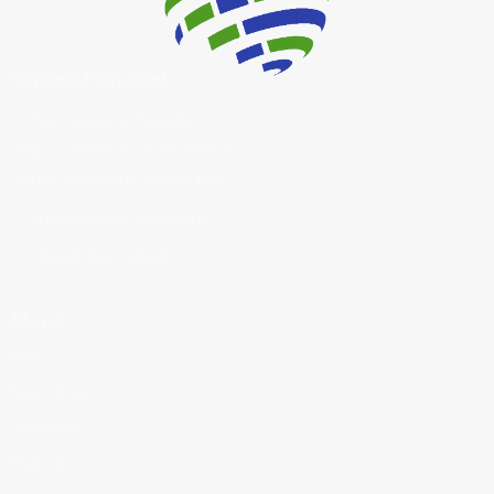
Oficina Principal
C/ San Antonio No.135,
esq. c/ Triste, Los Alcarrizos,
Santo Domingo Oeste, R.D.
info@almgenesa.com
(809) 561-5005
Menú
Inicio
Nosotros
Servicios
Marcas