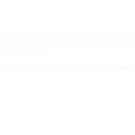
 dolor sit amet. Lorem ipsum dolor sit amet, consetetur sadi
 Nemo enim ipsam voluptatem quia voluptas sit aspernatur aut
 magna aliquyam erat.
ed diam nonumy eirmod tempor invidunt labore dolore magna e
s.