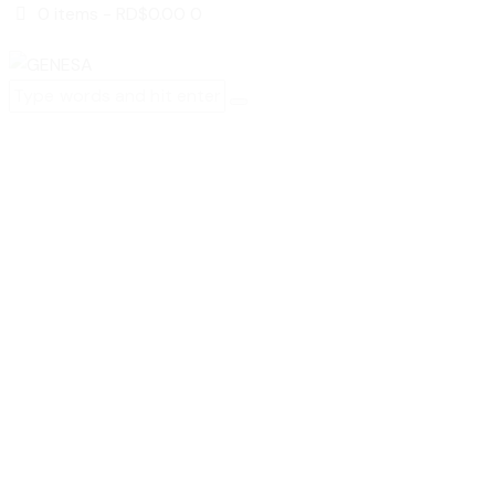
0 items
-
RD$0.00
0