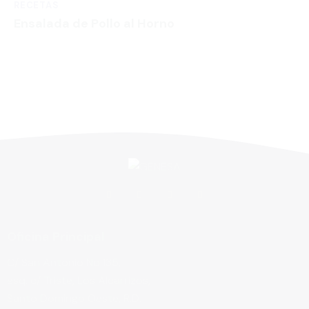
RECETAS
Ensalada de Pollo al Horno
Oficina Principal
C/ San Antonio No.135,
esq. c/ Triste, Los Alcarrizos,
Santo Domingo Oeste, R.D.