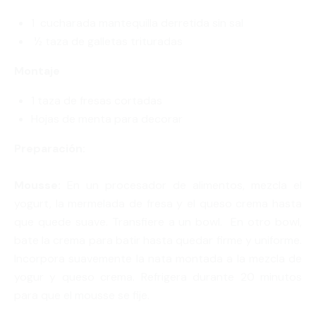
1 cucharada mantequilla derretida sin sal
½ taza de galletas trituradas
Montaje
1 taza de fresas cortadas
Hojas de menta para decorar
Preparación:
Mousse:
En un procesador de alimentos, mezcla el
yogurt, la mermelada de fresa y el queso crema hasta
que quede suave. Transfiere a un bowl. En otro bowl,
bate la crema para batir hasta quedar firme y uniforme.
Incorpora suavemente la nata montada a la mezcla de
yogur y queso crema. Refrigera durante 20 minutos
para que el mousse se fije.