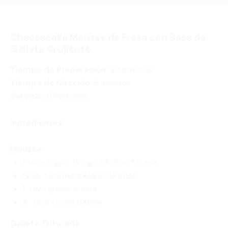
Cheesecake Mousse de Fresa con Base de
Galleta Crujiente
Tiempo de Preparación:
30 minutos
Tiempo de Cocción:
8 minutos
Servicio:
8 Personas
Ingredientes:
Mousse
1 taza Yogurt Griego Chobani® Fresa
¼ de taza mermelada de fresa
1 taza queso crema
½ taza crema batida
Galleta Triturada