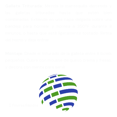
Galleta Triturada:
Mezcla la mantequilla derretida y
las galletas trituradas hasta que estén bien
combinadas. Extiende en una capa delgada sobre una
bandeja para hornear y hornea a 350ºF durante 8
minutos, o hasta que esté ligeramente tostado. Retira
del horno y deja enfriar.
Montaje:
Divide el triturado de la galleta entre 8 bowls
pequeños. Cubre con mousse de queso crema y fresas,
y decora con menta para servir.
Postres Rápidos
Recetas Rápidas